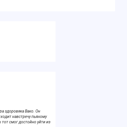
ра здоровяка Вако. Он
ыходит навстречу пьяному
 тот смог достойно уйти из