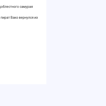
 доблестного самурая
 пират Вако вернулся из