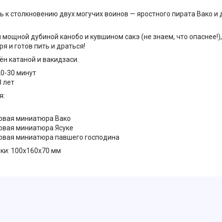
ь к столкновению двух могучих воинов — яростного пирата Вако и
мощной дубиной канобо и кувшином сакэ (не знаем, что опаснее!),
я и готов пить и драться!
ён катаной и вакидзаси.
20-30 минут
8 лет
я:
овая миниатюра Вако
овая миниатюра Ясуке
овая миниатюра павшего господина
ки: 100x160x70 мм