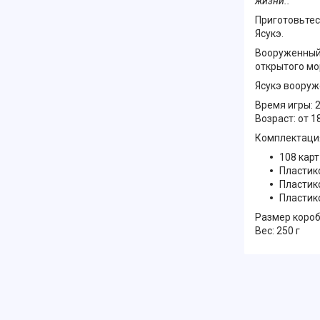
жизни..
Приготовьтес
Ясукэ.
Вооруженный 
открытого мор
Ясукэ вооруж
Время игры: 
Возраст: от 1
Комплектаци
108 карт
Пластик
Пластик
Пластик
Размер короб
Вес: 250 г